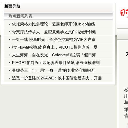
版面导航
热点新闻列表
依托荣格力比多理论，艺霖老师开创Libido触感
骨穴疗法传承人、盆腔复健学之父白福光开创健
一针一线 慢享时光：长沙色控旗袍为VIP客户举
把“Flowfit松弛感”穿身上，VICUTU带你凉感一夏
人生海海，自在发光丨Colorkey珂拉琪「假日海
PIAGET伯爵Polo印记腕表耀目呈献 承袭圆模雕刻
曼妮芬三十年：用“一身一适”的专业坚守拥抱万
追觅个护登陆2026AWE：以中国智造硬实力，开启