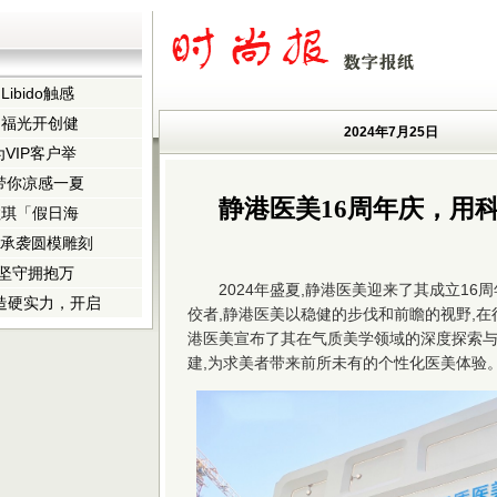
bido触感
白福光开创健
2024年7月25日
VIP客户举
TU带你凉感一夏
静港医美16周年庆，用
拉琪「假日海
献 承袭圆模雕刻
业坚守拥抱万
2024年盛夏,静港医美迎来了其成立16
智造硬实力，开启
佼者,静港医美以稳健的步伐和前瞻的视野,在
港医美宣布了其在气质美学领域的深度探索与
建,为求美者带来前所未有的个性化医美体验