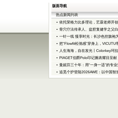
版面导航
热点新闻列表
依托荣格力比多理论，艺霖老师开创Li
骨穴疗法传承人、盆腔复健学之父
一针一线 慢享时光：长沙色控旗袍为
把“Flowfit松弛感”穿身上，VICU
人生海海，自在发光丨Colorkey珂
PIAGET伯爵Polo印记腕表耀目呈
曼妮芬三十年：用“一身一适”的专
追觅个护登陆2026AWE：以中国