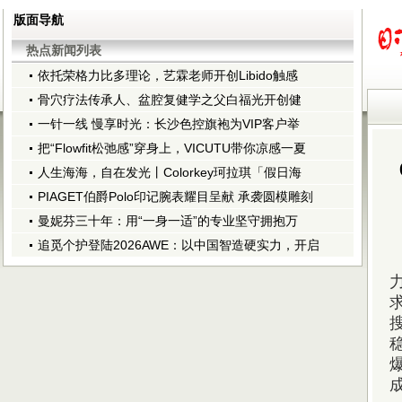
版面导航
热点新闻列表
依托荣格力比多理论，艺霖老师开创Libido触感
骨穴疗法传承人、盆腔复健学之父白福光开创健
一针一线 慢享时光：长沙色控旗袍为VIP客户举
把“Flowfit松弛感”穿身上，VICUTU带你凉感一夏
人生海海，自在发光丨Colorkey珂拉琪「假日海
PIAGET伯爵Polo印记腕表耀目呈献 承袭圆模雕刻
曼妮芬三十年：用“一身一适”的专业坚守拥抱万
追觅个护登陆2026AWE：以中国智造硬实力，开启