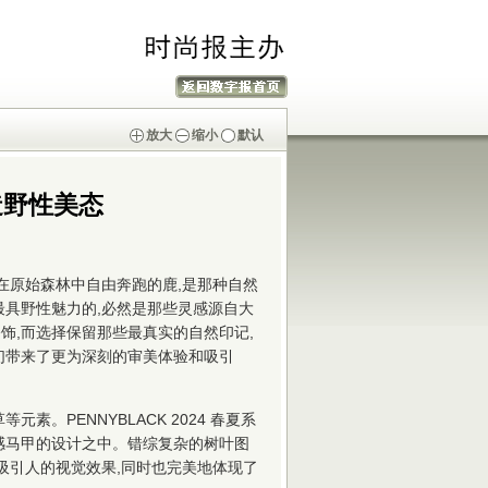
放大
缩小
默认
造野性美态
在原始森林中自由奔跑的鹿,是那种自然
最具野性魅力的,必然是那些灵感源自大
饰,而选择保留那些最真实的自然印记,
们带来了更为深刻的审美体验和吸引
素。PENNYBLACK 2024 春夏系
感马甲的设计之中。错综复杂的树叶图
吸引人的视觉效果,同时也完美地体现了