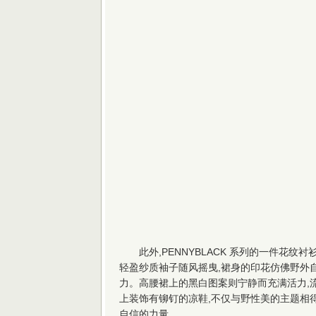
此外,PENNYBLACK 系列的一件花
轻盈纱质袖子随风摇曳,裙身的印花仿佛野外
力。高腰裙上的黑白图案则宁静而充满活力,
上装饰有铆钉的凉鞋,不仅与野性美的主题相得
自信的力量。