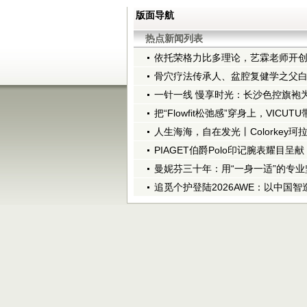
版面导航
热点新闻列表
依托荣格力比多理论，艺霖老师开创Li
骨穴疗法传承人、盆腔复健学之父
一针一线 慢享时光：长沙色控旗袍为
把“Flowfit松弛感”穿身上，VICU
人生海海，自在发光丨Colorkey珂
PIAGET伯爵Polo印记腕表耀目呈
曼妮芬三十年：用“一身一适”的专
追觅个护登陆2026AWE：以中国