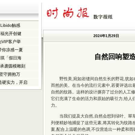
bido触感
白福光开创健
2024年1月29日
VIP客户举
TU带你凉感一夏
自然回响塑
拉琪「假日海
献 承袭圆模雕刻
业坚守拥抱万
野性美,宛如岩缝间自然生长的野花,犹如
智造硬实力，开启
而然的美。在当今的流行元素中,若要评选出
自然的纹路。这样的设计摒弃了过分的人工修
它们充满了生命的活力和原始的吸引力,给人
力。
当我们提及大自然,自然会想到绿叶、翠草等元
列便精妙地捕捉了这些元素,将其转化为纹路
案,配合上温暖的色调,不仅营造出一种柔和而