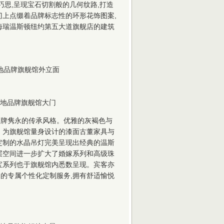
巧思,呈现宝石切割般的几何纹路,打造
门上点缀着品牌标志性的环形花饰图案,
海瑞温斯顿纽约第五大道旗舰店的建筑
地品牌旗舰馆外立面
地品牌旗舰馆大门
品牌隽永的传承风格。优雅的灰褐色与
。为旗舰馆量身设计的漆面古董家具与
定制的水晶吊灯完美呈现出经典的温斯
层空间进一步扩大了婚嫁系列和高级珠
宝系列也于旗舰馆内悉数呈现。宾客亦
的专属个性化定制服务,拥有舒适愉悦