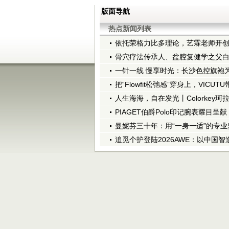
版面导航
热点新闻列表
依托荣格力比多理论，艺霖老师开创Li
骨穴疗法传承人、盆腔复健学之父
一针一线 慢享时光：长沙色控旗袍为
把“Flowfit松弛感”穿身上，VICU
人生海海，自在发光丨Colorkey珂
PIAGET伯爵Polo印记腕表耀目呈
曼妮芬三十年：用“一身一适”的专
追觅个护登陆2026AWE：以中国