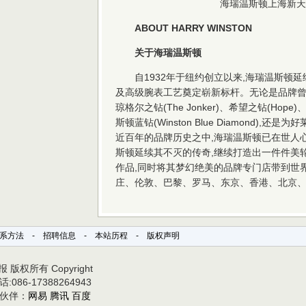
海瑞温斯顿上海新天
ABOUT HARRY WINSTON
关于海瑞温斯顿
自1932年于纽约创立以来,海瑞温斯顿
及高级腕表工艺奠定崭新标杆。无论是品牌曾
琼格尔之钻(The Jonker)、希望之钻(Hope)、
斯顿蓝钻(Winston Blue Diamond)
近百年的品牌历史之中,海瑞温斯顿已在世人
斯顿延续其不灭的传奇,继续打造出一件件美
作品,同时将其梦幻绝美的品牌专门店带到世
庄、伦敦、巴黎、罗马、东京、香港、北京
系方法
-
招聘信息
-
本站历程
-
版权声明
 版权所有 Copyright
:086-17388264943
伙伴：
网易
腾讯
百度