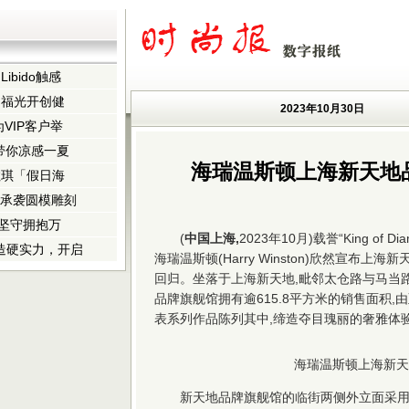
bido触感
白福光开创健
2023年10月30日
VIP客户举
TU带你凉感一夏
海瑞温斯顿上海新天地
拉琪「假日海
献 承袭圆模雕刻
业坚守拥抱万
(
中国
上海,
2023年10月)载誉“King o
智造硬实力，开启
海瑞温斯顿(Harry Winston)欣然宣布
回归。坐落于上海新天地,毗邻太仓路与马当
品牌旗舰馆拥有逾615.8平方米的销售面积
表系列作品陈列其中,缔造夺目瑰丽的奢雅体
海瑞温斯顿上海新天
新天地品牌旗舰馆的临街两侧外立面采用