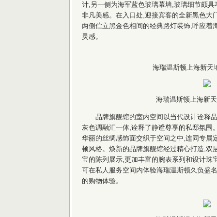
计,另一侧为海军蓝色玻璃幕墙,玻璃细节颇具
非凡美感。在入口处,迎接宾客的全新黑色大
两侧伫立黑金色相间的经典路灯装饰,呼应着
灵感。
海瑞温斯顿上海新天
海瑞温斯顿上海新天
品牌旗舰馆的室内空间以当代设计诠释
灰色调融汇一体,诠释了静谧尊享的私邸氛围
华丽的丝绸感饰面交织于空间之中,连同专属
顿风格。焕新的品牌旗舰馆经过精心打造,双
宝的陈列展示,更加丰富的腕表系列和设计珠
可在私人服务空间内体验海瑞温斯顿久负盛名
的购物体验。