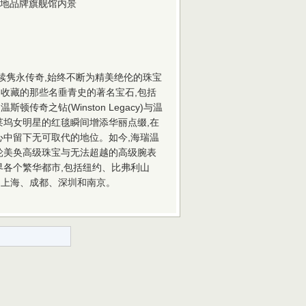
地品牌旗舰馆内景
延续隽永传奇,始终不断为精美绝伦的珠宝
收藏的那些名垂青史的著名宝石,包括
温斯顿传奇之钻(Winston Legacy)与温
,还是为好莱坞女明星的红毯瞬间增添华丽点缀,在
心中留下无可取代的地位。如今,海瑞温
轮美奂高级珠宝与无法超越的高级腕表
界各个繁华都市,包括纽约、比弗利山
、上海、成都、深圳和南京。