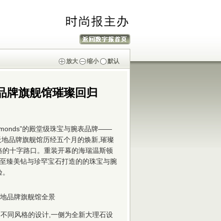
放大
缩小
默认
品牌旗舰馆璀璨回归
f Diamonds”的殿堂级珠宝与腕表品牌——
上海新天地品牌旗舰馆历经五个月的焕新,璀璨
路的十字路口。重装开幕的海瑞温斯顿
,由至臻美钻与珍罕宝石打造的的珠宝与腕
验。
地品牌旗舰馆全景
不同风格的设计,一侧为全新大理石设