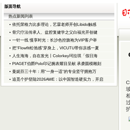
版面导航
热点新闻列表
依托荣格力比多理论，艺霖老师开创Libido触感
骨穴疗法传承人、盆腔复健学之父白福光开创健
一针一线 慢享时光：长沙色控旗袍为VIP客户举
把“Flowfit松弛感”穿身上，VICUTU带你凉感一夏
人生海海，自在发光丨Colorkey珂拉琪「假日海
PIAGET伯爵Polo印记腕表耀目呈献 承袭圆模雕刻
曼妮芬三十年：用“一身一适”的专业坚守拥抱万
追觅个护登陆2026AWE：以中国智造硬实力，开启
C