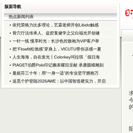
版面导航
热点新闻列表
依托荣格力比多理论，艺霖老师开创Libido触感
骨穴疗法传承人、盆腔复健学之父白福光开创健
一针一线 慢享时光：长沙色控旗袍为VIP客户举
把“Flowfit松弛感”穿身上，VICUTU带你凉感一夏
人生海海，自在发光丨Colorkey珂拉琪「假日海
PIAGET伯爵Polo印记腕表耀目呈献 承袭圆模雕刻
曼妮芬三十年：用“一身一适”的专业坚守拥抱万
追觅个护登陆2026AWE：以中国智造硬实力，开启